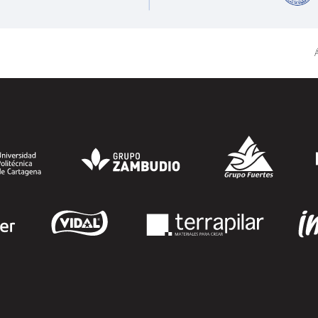
"Derecho a Crecer". El programa está
dirigido a personas inscritas como
demandantes de empleo en la Región de
Á
Murcia y ofrece becas de estudio
parciales (50%), además de al menos una
beca...
SEGUIR LEYENDO