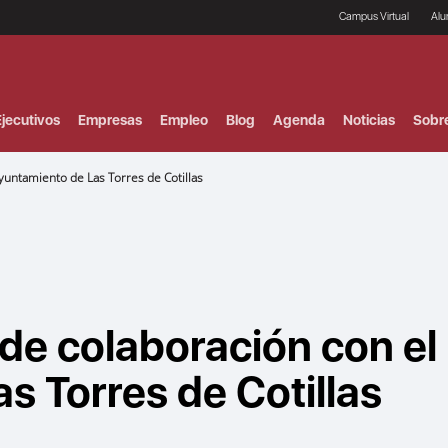
Campus Virtual
Al
¿
B
F
jecutivos
Empresas
Empleo
Blog
Agenda
Noticias
Sobr
P
E
P
untamiento de Las Torres de Cotillas
F
B
F
I
P
e
C
V
e colaboración con el
s Torres de Cotillas