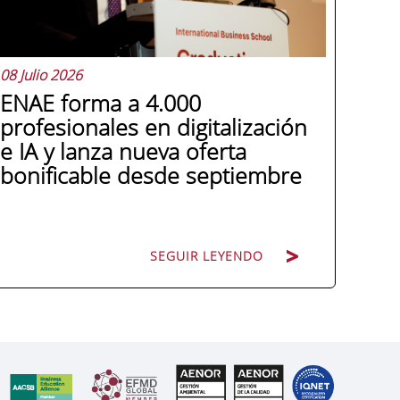
08 Julio 2026
ENAE forma a 4.000
profesionales en digitalización
e IA y lanza nueva oferta
bonificable desde septiembre
SEGUIR LEYENDO
Miguel López González de León, director
general de ENAE Business School, hace
balance de tres años de colaboración