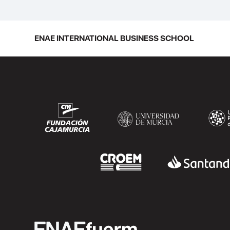
la escuela en una ceremonia celebrada
en Murcia con 44 grados y más de 600
asistentes. Ricardo Navarro,
ENAE INTERNATIONAL BUSINESS SCHOOL
vicepresidente senior de Generac Power
Systems en Estados Unidos y antiguo
alumno...
SEGUIR LEYENDO