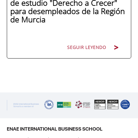
de estudio "Derecho a Crecer"
para desempleados de la Región
de Murcia
SEGUIR LEYENDO
SEGUIR LEYENDO
ENAE Business School y el SEF han
renovado su acuerdo de colaboración para
la convocatoria 2026 de las Becas "Derecho
a Crecer". El programa está dirigido a
personas inscritas como demandantes de
empleo en la Región de Murcia y ofrece
becas de estudio parciales (50%), además
ENAE INTERNATIONAL BUSINESS SCHOOL
de al menos una beca...