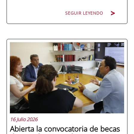
SEGUIR LEYENDO
La promoción 2025/2026 de ENAE Business
School se convirtió en una de las más
internacionales de la historia de la escuela
en una ceremonia celebrada en Murcia
con 44 grados y más de 600 asistentes.
Ricardo Navarro, vicepresidente senior de
Generac Power Systems en Estados Unidos
y antiguo alumno...
16 Julio 2026
Abierta la convocatoria de becas