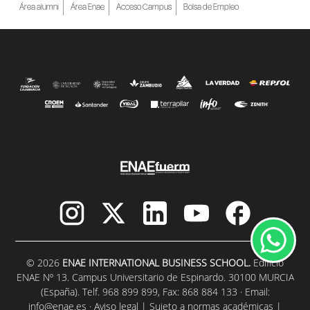
Área alumni
Área Enae
Acceso Campus
Bolsa de Empleo
SEGUIR LEYENDO
© 2026
ENAE INTERNATIONAL BUSINESS SCHOOL.
Edificio
ENAE Nº 13. Campus Universitario de Espinardo. 30100 MURCIA
(España). Telf. 968 899 899, Fax: 868 884 133 · Email:
info@enae.es
·
Aviso legal
|
Sujeto a normas académicas
|