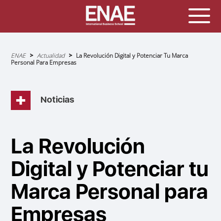
Sobrescribir
ENAE
Actualidad
La Revolución Digital y Potenciar Tu Marca
enlaces
Personal Para Empresas
de
ayuda
a
la
navegación
Noticias
La Revolución
Digital y Potenciar tu
Marca Personal para
Empresas