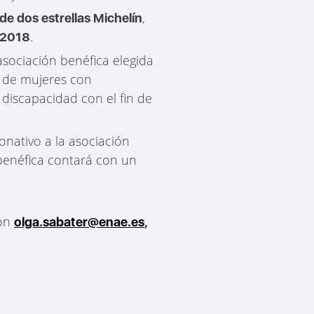
,
de dos estrellas Michelín
.
 2018
sociación benéfica elegida
n de mujeres con
 discapacidad con el fin de
nativo a la asociación
benéfica contará con un
con
olga.sabater@enae.es
,