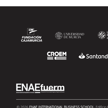
vicepresidente senior de Generac Power
Systems en Estados Unidos y antiguo
alumno...
SEGUIR LEYENDO
© 2026
ENAE INTERNATIONAL BUSINESS SCHOOL.
Edificio