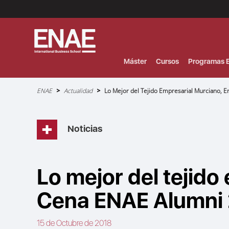
Menú
Superior
(Header)
Máster
Cursos
Programas E
Sobrescribir
ENAE
Actualidad
Lo Mejor del Tejido Empresarial Murciano, 
enlaces
de
ayuda
a
la
navegación
Noticias
Lo mejor del tejido
Cena ENAE Alumni
15 de Octubre de 2018