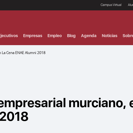
Campus Virtual
Al
¿
B
F
jecutivos
Empresas
Empleo
Blog
Agenda
Noticias
Sobr
P
E
P
En La Cena ENAE Alumni 2018
F
B
F
I
P
e
C
V
 empresarial murciano, 
 2018