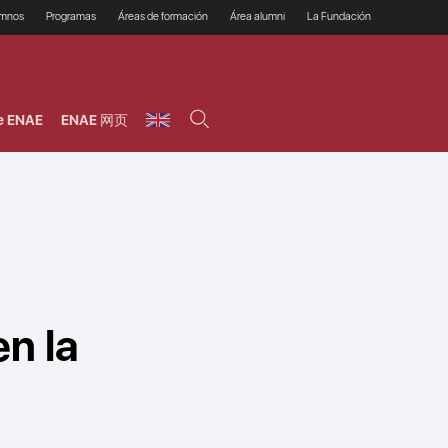
umnos
Programas
Áreas de formación
Área alumni
La Fundación
Por qué ENAE?
Todos los programas
Legal/Fiscal
Beneficios
olsa de empleo
Máster
Tecnología / Digital /
Asociarse
Semipresenciales y
Innovación / Data
oros
Preguntas Frecuentes
online
Science
e ENAE
ENAE 网页
rácticas en empresas
Programas Ejecutivos
Riesgos
NAE Alumni
Cursos de Postgrado y
Personas / RRHH /
Profesionales (Online)
HHDD
roceso de admisión
Agronegocios
inanciación, Becas y
onificación
Comercial / Marketing/
Ventas
inanciación estudios
magin LaCaixa
Dirección / Gestión /
Administración de
réstamo Imagina
empresas
studios Caja Rural
entral
Finanzas
entajas
Operaciones
en la