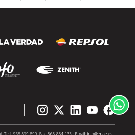
partir de septiembre, la escuela refuerza
su compromiso con una oferta...
SEGUIR LEYENDO
 Telf. 968 899 899, Fax: 868 884 133 · Email:
info@enae.es
·