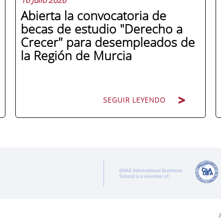
Abierta la convocatoria de
becas de estudio "Derecho a
Crecer" para desempleados de
la Región de Murcia
SEGUIR LEYENDO
ENAE Business School y el SEF han
renovado su acuerdo de colaboración
para la convocatoria 2026 de las Becas
"Derecho a Crecer". El programa está
dirigido a personas inscritas como
demandantes de empleo en la Región de
Á