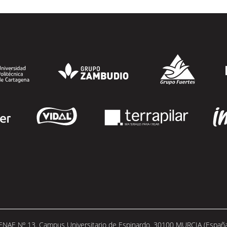
Murcia y ofrece becas de estudio
parciales (50%), además de al menos una
beca...
SEGUIR LEYENDO
 ENAE Nº 13. Campus Universitario de Espinardo. 30100 MURCIA (España).