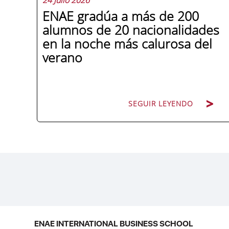
ENAE gradúa a más de 200
alumnos de 20 nacionalidades
en la noche más calurosa del
verano
SEGUIR LEYENDO
La promoción 2025/2026 de ENAE
Business School se convirtió en una de
las más internacionales de la historia de
la escuela en una ceremonia celebrada
en Murcia con 44 grados y más de 600
asistentes. Ricardo Navarro,
ENAE INTERNATIONAL BUSINESS SCHOOL