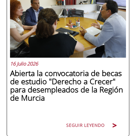
internacionales de la historia de la escuela
en una ceremonia celebrada en Murcia
con 44 grados y más de 600 asistentes.
Ricardo Navarro, vicepresidente senior de
Generac Power Systems en Estados Unidos
y antiguo alumno...
16 Julio 2026
Abierta la convocatoria de becas
de estudio "Derecho a Crecer"
para desempleados de la Región
de Murcia
SEGUIR LEYENDO
SEGUIR LEYENDO