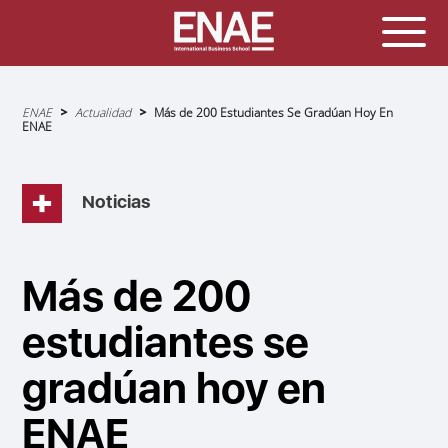
Sobrescribir
ENAE
Actualidad
Más de 200 Estudiantes Se Gradúan Hoy En
enlaces
ENAE
de
ayuda
a
la
navegación
Noticias
Más de 200
estudiantes se
gradúan hoy en
ENAE