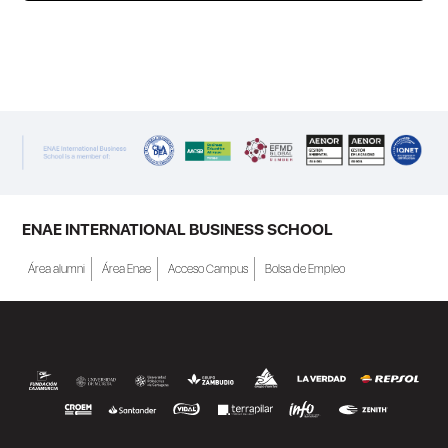
ENAE Business School y el SEF han
renovado su acuerdo de colaboración para
la convocatoria 2026 de las Becas "Derecho
a Crecer". El programa está dirigido a
personas inscritas como demandantes de
empleo en la Región de Murcia y ofrece
becas de estudio parciales (50%), además
ENAE INTERNATIONAL BUSINESS SCHOOL
de al menos una beca...
Área alumni
Área Enae
Acceso Campus
Bolsa de Empleo