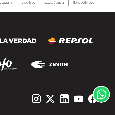
gratuitamente en la Región de Murcia. A
rea alumni
Área Enae
Acceso Campus
Bolsa de Empleo
partir de septiembre, la escuela refuerza
su compromiso con una oferta...
SEGUIR LEYENDO