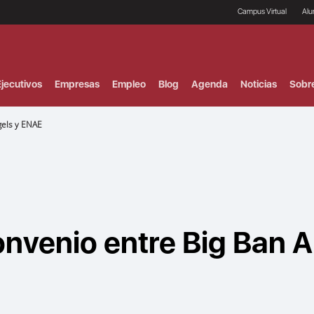
Campus Virtual
Al
¿
B
F
jecutivos
Empresas
Empleo
Blog
Agenda
Noticias
Sobr
P
E
P
gels y ENAE
F
B
F
I
P
e
C
V
onvenio entre Big Ban 