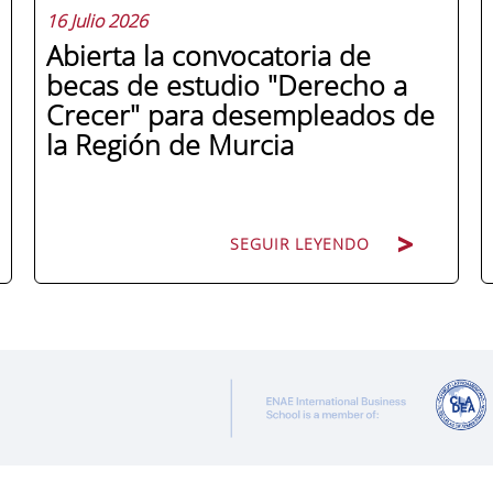
16 Julio 2026
Abierta la convocatoria de
becas de estudio "Derecho a
Crecer" para desempleados de
la Región de Murcia
SEGUIR LEYENDO
ENAE Business School y el SEF han
renovado su acuerdo de colaboración
para la convocatoria 2026 de las Becas
"Derecho a Crecer". El programa está
dirigido a personas inscritas como