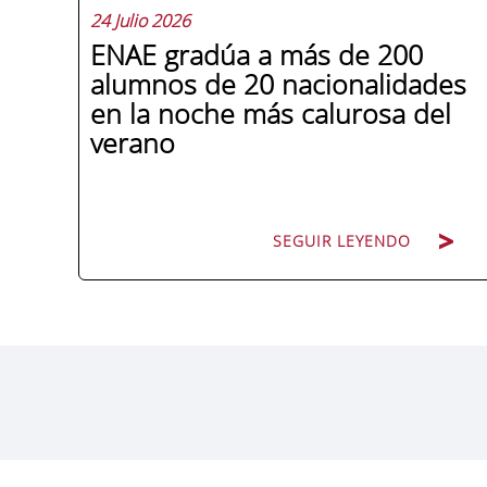
24 Julio 2026
ENAE gradúa a más de 200
alumnos de 20 nacionalidades
en la noche más calurosa del
verano
SEGUIR LEYENDO
La promoción 2025/2026 de ENAE
Business School se convirtió en una de
las más internacionales de la historia de
la escuela en una ceremonia celebrada
en Murcia con 44 grados y más de 600