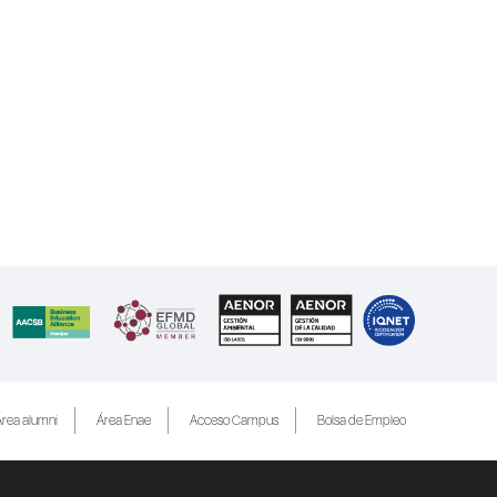
rea alumni
Área Enae
Acceso Campus
Bolsa de Empleo