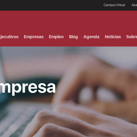
Campus Virtual
Al
¿
B
F
jecutivos
Empresas
Empleo
Blog
Agenda
Noticias
Sobr
P
E
P
F
B
F
I
empresa
P
e
C
V