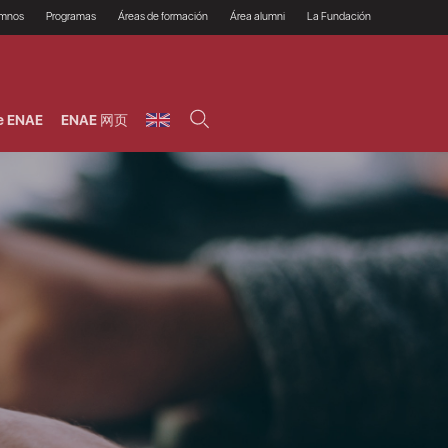
umnos
Programas
Áreas de formación
Área alumni
La Fundación
Por qué ENAE?
Todos los programas
Legal/Fiscal
Beneficios
olsa de empleo
Máster
Tecnología / Digital /
Asociarse
Semipresenciales y
Innovación / Data
oros
Preguntas Frecuentes
online
Science
e ENAE
ENAE 网页
rácticas en empresas
Programas Ejecutivos
Riesgos
NAE Alumni
Cursos de Postgrado y
Personas / RRHH /
Profesionales (Online)
HHDD
roceso de admisión
Agronegocios
inanciación, Becas y
onificación
Comercial / Marketing/
Ventas
inanciación estudios
magin LaCaixa
Dirección / Gestión /
Administración de
réstamo Imagina
empresas
studios Caja Rural
entral
Finanzas
entajas
Operaciones