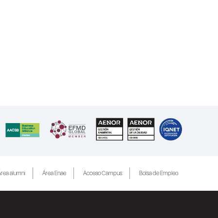
rea alumni
Área Enae
Acceso Campus
Bolsa de Empleo