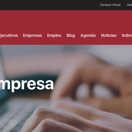
Campus Virtual
Al
¿
B
F
jecutivos
Empresas
Empleo
Blog
Agenda
Noticias
Sobr
P
E
P
F
B
F
I
empresa
P
e
C
V