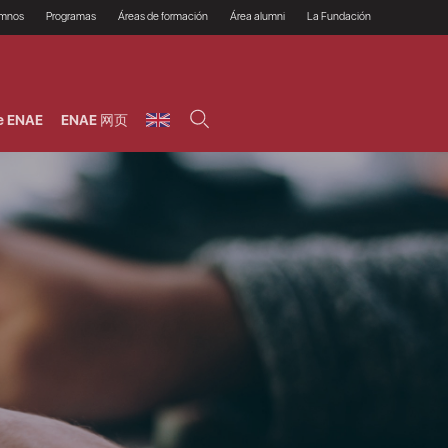
umnos
Programas
Áreas de formación
Área alumni
La Fundación
Por qué ENAE?
Todos los programas
Legal/Fiscal
Beneficios
olsa de empleo
Máster
Tecnología / Digital /
Asociarse
Semipresenciales y
Innovación / Data
oros
Preguntas Frecuentes
online
Science
e ENAE
ENAE 网页
rácticas en empresas
Programas Ejecutivos
Riesgos
NAE Alumni
Cursos de Postgrado y
Personas / RRHH /
Profesionales (Online)
HHDD
roceso de admisión
Agronegocios
inanciación, Becas y
onificación
Comercial / Marketing/
Ventas
inanciación estudios
magin LaCaixa
Dirección / Gestión /
Administración de
réstamo Imagina
empresas
studios Caja Rural
entral
Finanzas
entajas
Operaciones