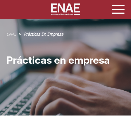
Sobrescribir
ENAE
Prácticas En Empresa
enlaces
de
ayuda
Prácticas en empresa
a
la
navegación