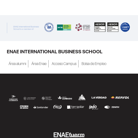
ENAE INTERNATIONAL BUSINESS SCHOOL
Área alumni
Área Enae
Acceso Campus
Bolsa de Empleo