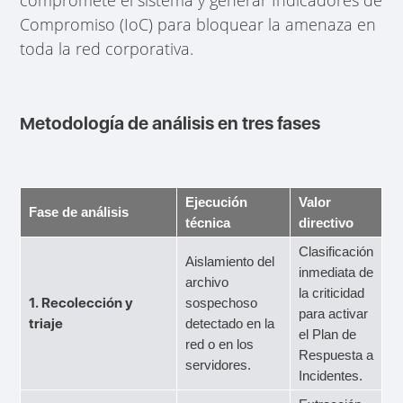
Compromiso (IoC) para bloquear la amenaza en
toda la red corporativa.
Metodología de análisis en tres fases
Ejecución
Valor
Fase de análisis
técnica
directivo
Clasificación
Aislamiento del
inmediata de
archivo
la criticidad
1. Recolección y
sospechoso
para activar
triaje
detectado en la
el Plan de
red o en los
Respuesta a
servidores.
Incidentes.