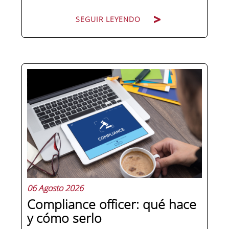
SEGUIR LEYENDO
Hay personas que ocupan puestos de
dirección y hay personas que lideran.
La diferencia no está en el cargo ni en
la antigüedad, sino en un conjunto de
competencias que se pueden
aprender, practicar y medir. Si te
preguntas qué separa a un directivo...
06 Agosto 2026
Compliance officer: qué hace
y cómo serlo