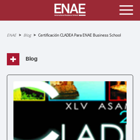
Sobrescribir
ENAE
Blog
Certificación CLADEA Para ENAE Business School
enlaces
de
ayuda
a
la
navegación
Blog