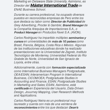
Marketing en Delaware State University. Asimismo, es
Máster International Trade
Director del
de
ENAE Business School.
Durante su carrera profesional, ha ocupado diversos
puestos en reconocidas empresas de Perú entre los
que destaca su labor como
de
Director de Publicidad
Grey Advertising, Procter & Gamble;
de
Brand Manager
la Compañía Arequipa de Importaciones S.A., o
en Productos Favel S.A. (AVON).
Product Manager
Carlos Rodríguez ha impartido múltiples
seminarios y
en universidades de
como
cursos
más de 10 países
Brasil, Francia, Bélgica, Costa Rica o México. Algunas
de las instituciones educativas donde ha realizado
presentaciones son la Universidad de Zagreb, Instituto
Tecnológico de Monterrey, Universidad Federal do Rio
Grabde do Norte, Universidad de San Ignacio de
Loyola, entre otras.
Adicionalmente, cuenta con
formación especializada
como International Business Managers Postgraduate,
OEA/ESAN; Interamerican Program in International
Business, CICOM/OEA; Postgraduate Studies in
Accounting and Finance, ESAN; Postgraduate Studies
in Marketing and Sales; ESAN. Asimismo, está
en Experiencia del Usuario, Data-Driven
certificado
Design, Jouurney Mapping, User Research Methods
and Applications.
Carlos Rodríguez Neira es un profesional muy
laureado y cuenta con más de una veintena de
entre los que destacan
reconocimientos
Dean’s