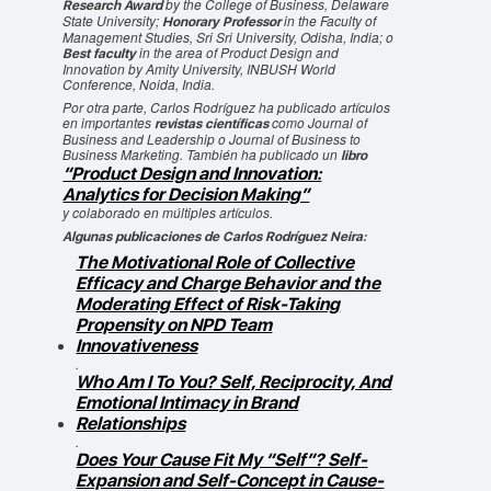
by the College of Business, Delaware
Research Award
State University;
in the Faculty of
Honorary Professor
Management Studies, Sri Sri University, Odisha, India; o
in the area of Product Design and
Best faculty
Innovation by Amity University, INBUSH World
Conference, Noida, India.
Por otra parte, Carlos Rodríguez ha publicado artículos
en importantes
como Journal of
revistas científicas
Business and Leadership o Journal of Business to
Business Marketing. También ha publicado un
libro
“Product Design and Innovation:
Analytics for Decision Making”
y colaborado en múltiples artículos.
Algunas publicaciones de Carlos Rodríguez Neira:
The Motivational Role of Collective
Efficacy and Charge Behavior and the
Moderating Effect of Risk-Taking
Propensity on NPD Team
Innovativeness
.
Who Am I To You? Self, Reciprocity, And
Emotional Intimacy in Brand
Relationships
.
Does Your Cause Fit My “Self”? Self-
Expansion and Self-Concept in Cause-