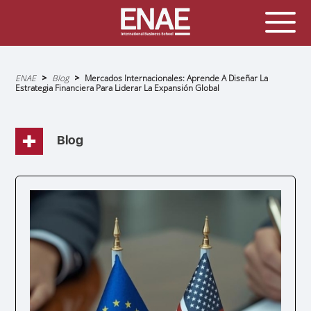
Sobrescribir
ENAE
Blog
Mercados Internacionales: Aprende A Diseñar La
enlaces
Estrategia Financiera Para Liderar La Expansión Global
de
ayuda
a
la
navegación
Blog