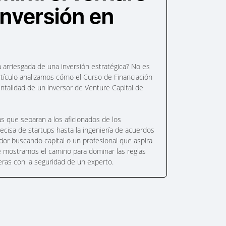
 inversión en
 arriesgada de una inversión estratégica? No es
artículo analizamos cómo el Curso de Financiación
ntalidad de un inversor de Venture Capital de
s que separan a los aficionados de los
recisa de startups hasta la ingeniería de acuerdos
dor buscando capital o un profesional que aspira
te mostramos el camino para dominar las reglas
eras con la seguridad de un experto.