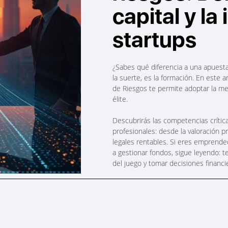
capital y la
startups
¿Sabes qué diferencia a una apuesta
la suerte, es la formación. En este 
de Riesgos te permite adoptar la me
élite.
Descubrirás las competencias crítica
profesionales: desde la valoración p
legales rentables. Si eres emprende
a gestionar fondos, sigue leyendo: 
del juego y tomar decisiones financi