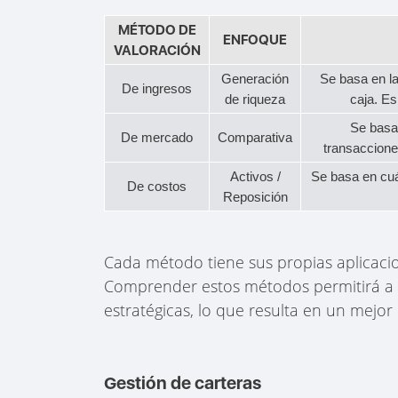
MÉTODO DE
ENFOQUE
VALORACIÓN
Generación
Se basa en la
De ingresos
de riqueza
caja. E
Se basa
De mercado
Comparativa
transaccione
Activos /
Se basa en cuá
De costos
Reposición
Cada método tiene sus propias aplicacion
Comprender estos métodos permitirá a l
estratégicas, lo que resulta en un mejor
Gestión de carteras