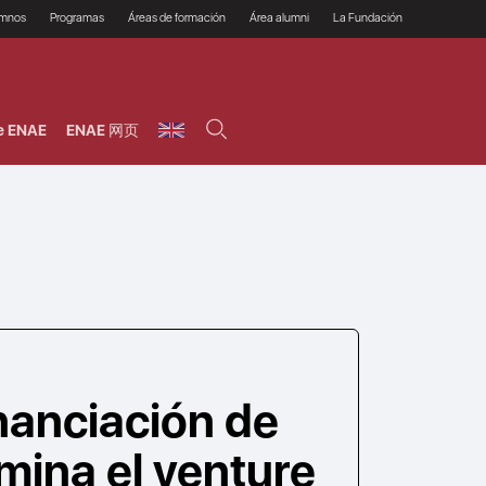
umnos
Programas
Áreas de formación
Área alumni
La Fundación
Por qué ENAE?
Todos los programas
Legal/Fiscal
Beneficios
olsa de empleo
Máster
Tecnología / Digital /
Asociarse
Semipresenciales y
Innovación / Data
oros
Preguntas Frecuentes
online
Science
e ENAE
ENAE 网页
rácticas en empresas
Programas Ejecutivos
Riesgos
NAE Alumni
Cursos de Postgrado y
Personas / RRHH /
Profesionales (Online)
HHDD
roceso de admisión
Agronegocios
inanciación, Becas y
onificación
Comercial / Marketing/
Ventas
inanciación estudios
magin LaCaixa
Dirección / Gestión /
Administración de
réstamo Imagina
empresas
studios Caja Rural
entral
Finanzas
entajas
Operaciones
nanciación de
mina el venture