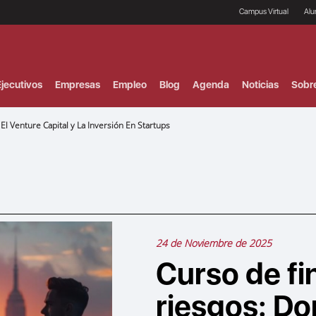
Campus Virtual
Al
¿
B
F
jecutivos
Empresas
Empleo
Blog
Agenda
Noticias
Sobr
P
E
P
l Venture Capital y La Inversión En Startups
F
B
F
I
P
e
C
V
24 de Noviembre de 2025
Curso de fi
riesgos: Do