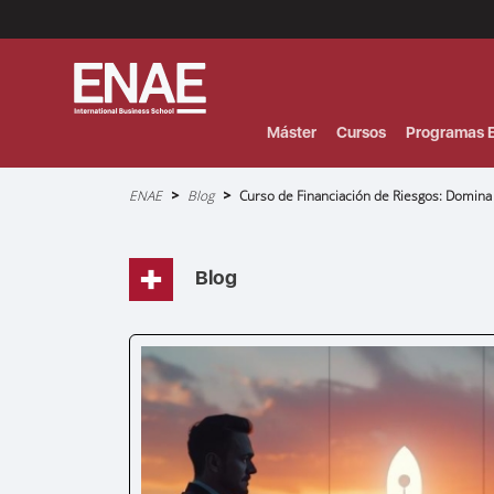
Menú
Superior
(Header)
Máster
Cursos
Programas E
Sobrescribir
ENAE
Blog
Curso de Financiación de Riesgos: Domina E
enlaces
de
ayuda
a
la
navegación
Blog