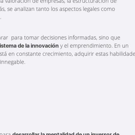
 la valoración de empresas, la estructuración de
ás, se analizan tanto los aspectos legales como
.
arar para tomar decisiones informadas, sino que
y el emprendimiento. En un
istema de la innovación
tá en constante crecimiento, adquirir estas habilidad
 innegable.
 para
desarrollar la mentalidad de un inversor de