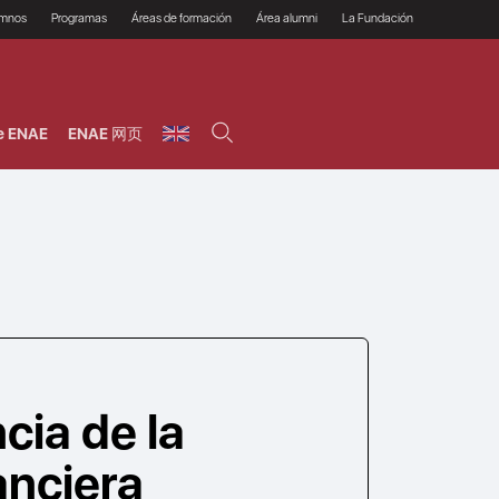
umnos
Programas
Áreas de formación
Área alumni
La Fundación
Por qué ENAE?
Todos los programas
Legal/Fiscal
Beneficios
olsa de empleo
Máster
Tecnología / Digital /
Asociarse
Semipresenciales y
Innovación / Data
oros
Preguntas Frecuentes
online
Science
e ENAE
ENAE 网页
rácticas en empresas
Programas Ejecutivos
Riesgos
NAE Alumni
Cursos de Postgrado y
Personas / RRHH /
Profesionales (Online)
HHDD
roceso de admisión
Agronegocios
inanciación, Becas y
onificación
Comercial / Marketing/
Ventas
inanciación estudios
magin LaCaixa
Dirección / Gestión /
Administración de
réstamo Imagina
empresas
studios Caja Rural
entral
Finanzas
entajas
Operaciones
cia de la
anciera