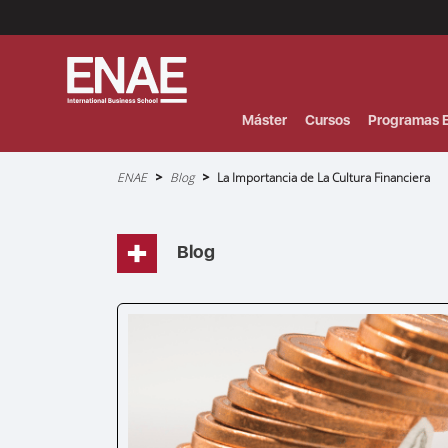
Menú
Superior
(Header)
Máster
Cursos
Programas E
Sobrescribir
ENAE
Blog
La Importancia de La Cultura Financiera
enlaces
de
ayuda
a
la
navegación
Blog