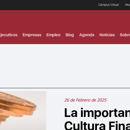
Campus Virtual
Al
¿
B
F
jecutivos
Empresas
Empleo
Blog
Agenda
Noticias
Sobr
P
E
P
F
B
F
I
P
e
C
V
26 de Febrero de 2025
La importan
Cultura Fin