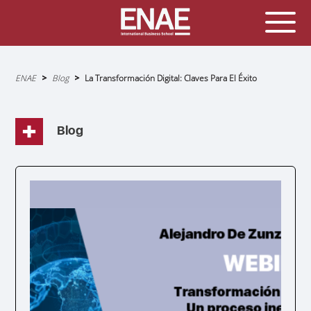
Sobrescribir
ENAE
Blog
La Transformación Digital: Claves Para El Éxito
enlaces
de
ayuda
a
la
navegación
Blog