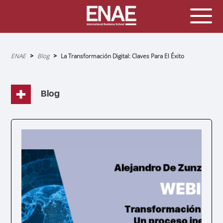
Sobrescribir
ENAE
Blog
La Transformación Digital: Claves Para El Éxito
enlaces
de
ayuda
a
la
navegación
Blog