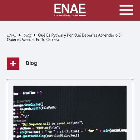
Sobrescribir
ENAE
Blog
Qué Es Python y Por Qué Deberías Aprenderlo Si
enlaces
Quieres Avanzar En Tu Carrera
de
ayuda
a
la
navegación
Blog