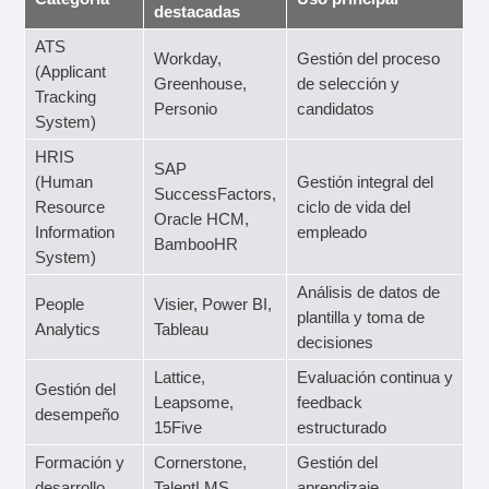
destacadas
ATS
Workday,
Gestión del proceso
(Applicant
Greenhouse,
de selección y
Tracking
Personio
candidatos
System)
HRIS
SAP
(Human
Gestión integral del
SuccessFactors,
Resource
ciclo de vida del
Oracle HCM,
Information
empleado
BambooHR
System)
Análisis de datos de
People
Visier, Power BI,
plantilla y toma de
Analytics
Tableau
decisiones
Lattice,
Evaluación continua y
Gestión del
Leapsome,
feedback
desempeño
15Five
estructurado
Formación y
Cornerstone,
Gestión del
desarrollo
TalentLMS,
aprendizaje