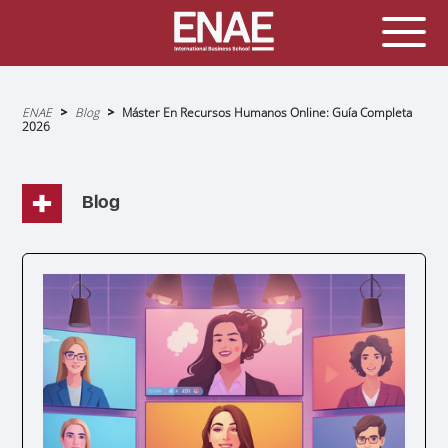
Sobrescribir
ENAE
Blog
Máster En Recursos Humanos Online: Guía Completa
enlaces
2026
de
ayuda
a
la
navegación
Blog