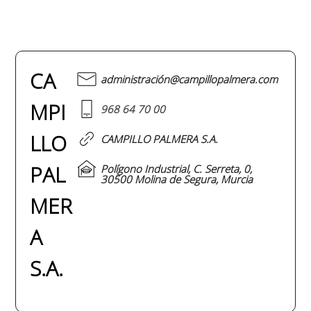
CA
administración@campillopalmera.com
MPI
968 64 70 00
LLO
CAMPILLO PALMERA S.A.
PAL
Polígono Industrial, C. Serreta, 0,
30500 Molina de Segura, Murcia
MER
A
S.A.