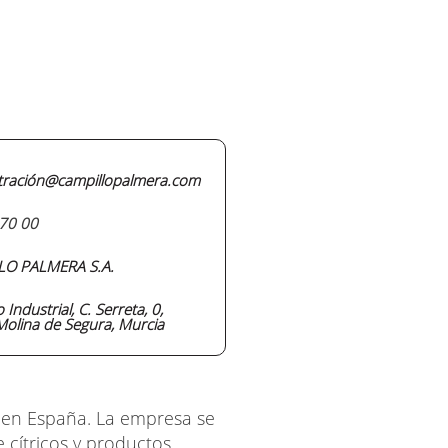
tración@campillopalmera.com
70 00
LO PALMERA S.A.
 Industrial, C. Serreta, 0,
olina de Segura, Murcia
 en España. La empresa se
 cítricos y productos