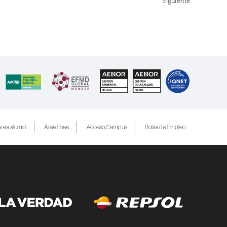
Siguiente
rea alumni
Área Enae
Acceso Campus
Bolsa de Empleo