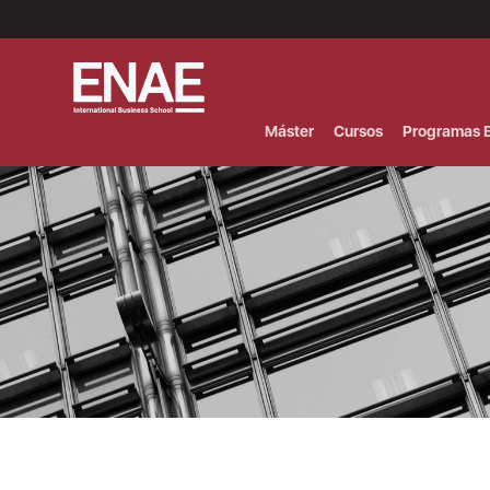
Menú
Superior
(Header)
Máster
Cursos
Programas E