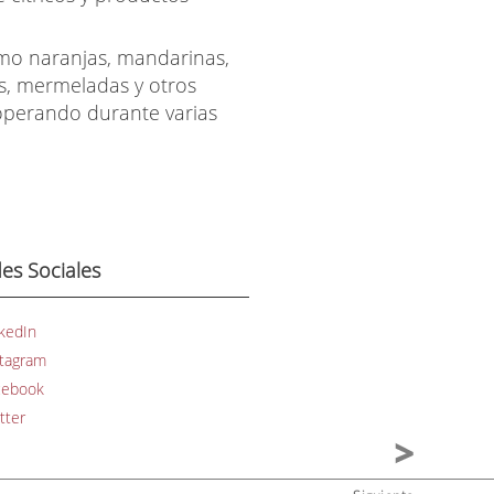
como naranjas, mandarinas,
s, mermeladas y otros
 operando durante varias
es Sociales
kedIn
stagram
cebook
tter