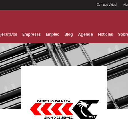
Campus Virtual
Al
¿
B
F
jecutivos
Empresas
Empleo
Blog
Agenda
Noticias
Sobr
P
E
P
F
B
F
I
P
e
C
V