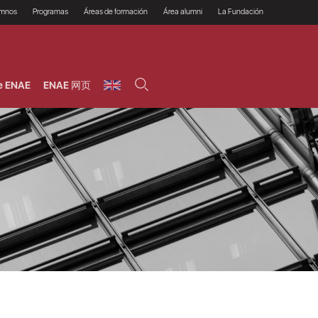
umnos
Programas
Áreas de formación
Área alumni
La Fundación
Por qué ENAE?
Todos los programas
Legal/Fiscal
Beneficios
olsa de empleo
Máster
Tecnología / Digital /
Asociarse
Semipresenciales y
Innovación / Data
oros
Preguntas Frecuentes
online
Science
e ENAE
ENAE 网页
rácticas en empresas
Programas Ejecutivos
Riesgos
NAE Alumni
Cursos de Postgrado y
Personas / RRHH /
Profesionales (Online)
HHDD
roceso de admisión
Agronegocios
inanciación, Becas y
onificación
Comercial / Marketing/
Ventas
inanciación estudios
magin LaCaixa
Dirección / Gestión /
Administración de
réstamo Imagina
empresas
studios Caja Rural
entral
Finanzas
entajas
Operaciones