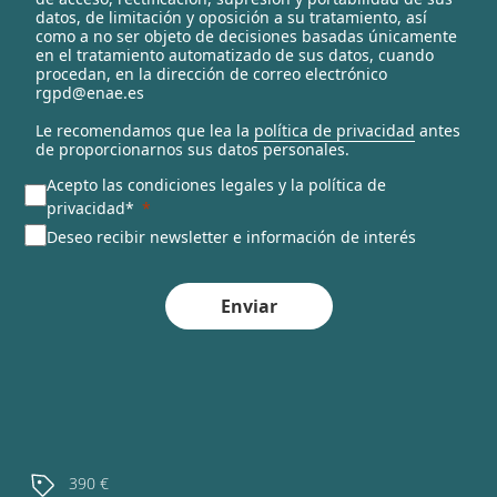
t
datos, de limitación y oposición a su tratamiento, así
e
como a no ser objeto de decisiones basadas únicamente
en el tratamiento automatizado de sus datos, cuando
d
procedan, en la dirección de correo electrónico
rgpd@enae.es
Le recomendamos que lea la
política de privacidad
antes
de proporcionarnos sus datos personales.
Acepto las condiciones legales y la política de
privacidad*
Deseo recibir newsletter e información de interés
Enviar
390 €