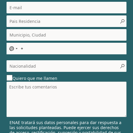
N
o
c
o
u
Quiero que me llamen
n
t
r
y
s
e
l
ENAE tratará sus datos personales para dar respuesta a
e
las solicitudes planteadas. Puede ejercer sus derechos
c
de acceso, rectificación, supresión y portabilidad de sus