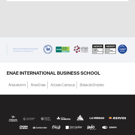
ENAE INTERNATIONAL BUSINESS SCHOOL
Área alumni
Área Enae
Acceso Campus
Bolsa de Empleo