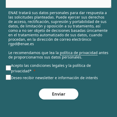
e
l
ENAE tratará sus datos personales para dar respuesta a
e
las solicitudes planteadas. Puede ejercer sus derechos
c
de acceso, rectificación, supresión y portabilidad de sus
t
datos, de limitación y oposición a su tratamiento, así
e
como a no ser objeto de decisiones basadas únicamente
en el tratamiento automatizado de sus datos, cuando
d
procedan, en la dirección de correo electrónico
rgpd@enae.es
Le recomendamos que lea la
política de privacidad
antes
de proporcionarnos sus datos personales.
Acepto las condiciones legales y la política de
privacidad*
Deseo recibir newsletter e información de interés
Enviar