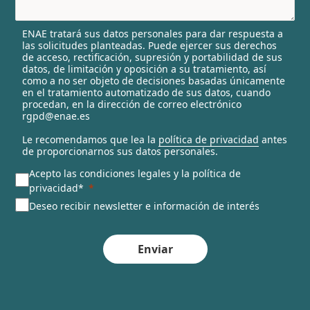
e
l
ENAE tratará sus datos personales para dar respuesta a
e
las solicitudes planteadas. Puede ejercer sus derechos
c
de acceso, rectificación, supresión y portabilidad de sus
t
datos, de limitación y oposición a su tratamiento, así
e
como a no ser objeto de decisiones basadas únicamente
en el tratamiento automatizado de sus datos, cuando
d
procedan, en la dirección de correo electrónico
rgpd@enae.es
Le recomendamos que lea la
política de privacidad
antes
de proporcionarnos sus datos personales.
Acepto las condiciones legales y la política de
privacidad*
Deseo recibir newsletter e información de interés
Enviar