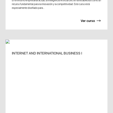
En el entorno empresarial actual, la Inteligencia Artificial (IA) se ha establecido como un
recurso fundamental para la innovación y la competitividad. Este curso está
especialmente diseñado para...
Ver curso
INTERNET AND INTERNATIONAL BUSINESS I