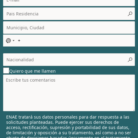
N
o
c
o
u
Quiero que me llamen
n
t
r
y
s
e
l
ENAE tratará sus datos personales para dar respuesta a las
e
solicitudes planteadas. Puede ejercer sus derechos de
c
acceso, rectificación, supresión y portabilidad de sus datos,
t
de limitación y oposición a su tratamiento, así como a no ser
objeto de decisiones basadas únicamente en el tratamiento
e