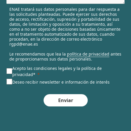
l
ENAE tratará sus datos personales para dar respuesta a
e
las solicitudes planteadas. Puede ejercer sus derechos
c
de acceso, rectificación, supresión y portabilidad de sus
t
datos, de limitación y oposición a su tratamiento, así
e
como a no ser objeto de decisiones basadas únicamente
en el tratamiento automatizado de sus datos, cuando
d
procedan, en la dirección de correo electrónico
rgpd@enae.es
Le recomendamos que lea la
política de privacidad
antes
de proporcionarnos sus datos personales.
Acepto las condiciones legales y la política de
privacidad*
Deseo recibir newsletter e información de interés
Enviar