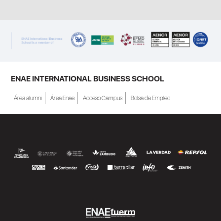
ENAE INTERNATIONAL BUSINESS SCHOOL
Área alumni
Área Enae
Acceso Campus
Bolsa de Empleo