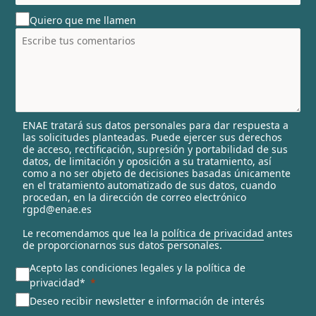
u
Quiero que me llamen
n
t
r
y
s
e
l
ENAE tratará sus datos personales para dar respuesta a
e
las solicitudes planteadas. Puede ejercer sus derechos
c
de acceso, rectificación, supresión y portabilidad de sus
t
datos, de limitación y oposición a su tratamiento, así
e
como a no ser objeto de decisiones basadas únicamente
en el tratamiento automatizado de sus datos, cuando
d
procedan, en la dirección de correo electrónico
rgpd@enae.es
Le recomendamos que lea la
política de privacidad
antes
de proporcionarnos sus datos personales.
Acepto las condiciones legales y la política de
privacidad*
Deseo recibir newsletter e información de interés