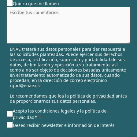
Quiero que me llamen
n
t
r
y
s
e
l
ENAE tratará sus datos personales para dar respuesta a
e
las solicitudes planteadas. Puede ejercer sus derechos
c
de acceso, rectificación, supresión y portabilidad de sus
t
datos, de limitación y oposición a su tratamiento, así
e
como a no ser objeto de decisiones basadas únicamente
en el tratamiento automatizado de sus datos, cuando
d
procedan, en la dirección de correo electrónico
rgpd@enae.es
Le recomendamos que lea la
política de privacidad
antes
de proporcionarnos sus datos personales.
Acepto las condiciones legales y la política de
privacidad*
Deseo recibir newsletter e información de interés