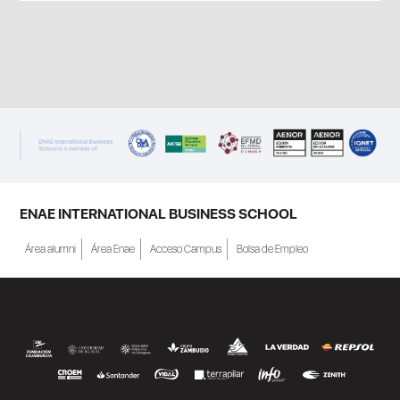
ENAE INTERNATIONAL BUSINESS SCHOOL
Área alumni
Área Enae
Acceso Campus
Bolsa de Empleo