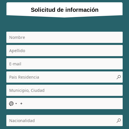
Solicitud de información
N
o
c
o
u