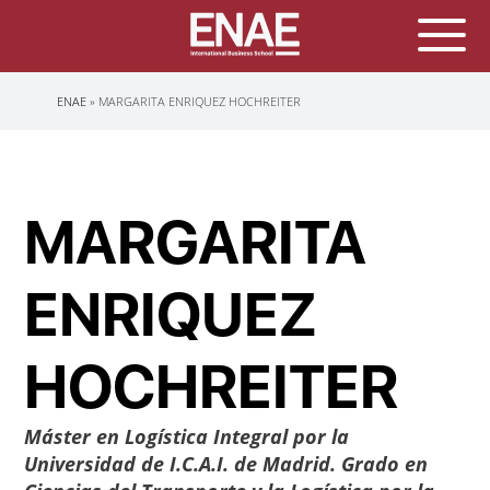
Sobrescribir
ENAE
MARGARITA ENRIQUEZ HOCHREITER
enlaces
de
ayuda
a
la
navegación
MARGARITA
ENRIQUEZ
HOCHREITER
Máster en Logística Integral por la
Universidad de I.C.A.I. de Madrid. Grado en