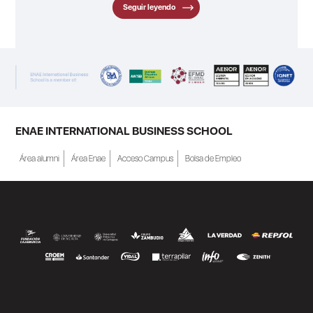
Seguir leyendo
ENAE INTERNATIONAL BUSINESS SCHOOL
Área alumni
Área Enae
Acceso Campus
Bolsa de Empleo