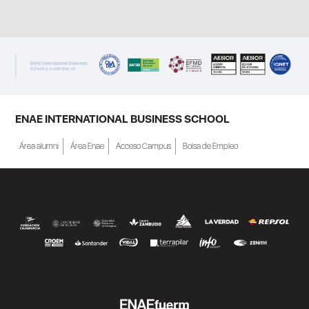
ENAE INTERNATIONAL BUSINESS SCHOOL
Área alumni
Área Enae
Acceso Campus
Bolsa de Empleo