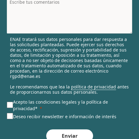
t
r
y
s
e
l
ENAE tratará sus datos personales para dar respuesta a
e
las solicitudes planteadas. Puede ejercer sus derechos
c
de acceso, rectificación, supresión y portabilidad de sus
t
datos, de limitación y oposición a su tratamiento, así
e
como a no ser objeto de decisiones basadas únicamente
en el tratamiento automatizado de sus datos, cuando
d
procedan, en la dirección de correo electrónico
rgpd@enae.es
Le recomendamos que lea la
política de privacidad
antes
de proporcionarnos sus datos personales.
Acepto las condiciones legales y la política de
privacidad*
Deseo recibir newsletter e información de interés
Enviar