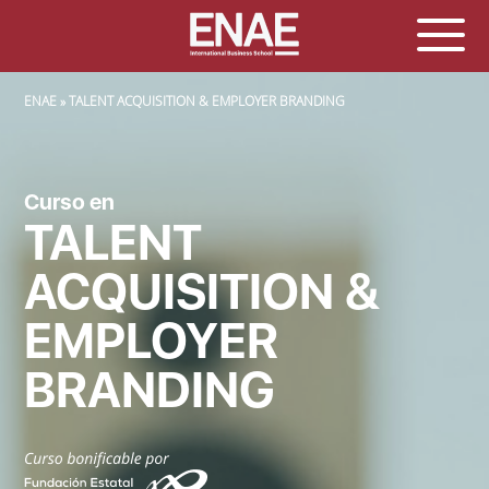
SOBRESCRIBIR ENLACES DE AYUDA A LA NAVEGACIÓN
ENAE
TALENT ACQUISITION & EMPLOYER BRANDING
Curso en
TALENT
ACQUISITION &
EMPLOYER
BRANDING