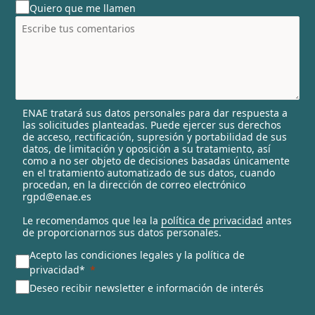
Quiero que me llamen
n
t
r
y
s
e
l
ENAE tratará sus datos personales para dar respuesta a
e
las solicitudes planteadas. Puede ejercer sus derechos
c
de acceso, rectificación, supresión y portabilidad de sus
t
datos, de limitación y oposición a su tratamiento, así
e
como a no ser objeto de decisiones basadas únicamente
en el tratamiento automatizado de sus datos, cuando
d
procedan, en la dirección de correo electrónico
rgpd@enae.es
Le recomendamos que lea la
política de privacidad
antes
de proporcionarnos sus datos personales.
Acepto las condiciones legales y la política de
privacidad*
Deseo recibir newsletter e información de interés