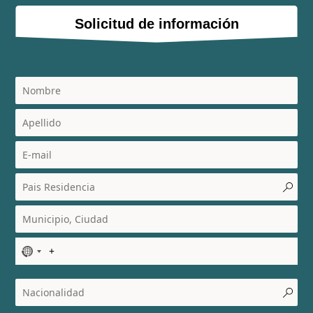
Solicitud de información
N
o
c
o
u