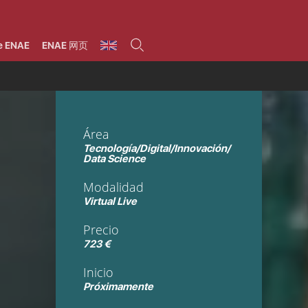
umnos
Programas
Áreas de formación
Área alumni
La Fundación
Por qué ENAE?
Todos los programas
Legal/Fiscal
Beneficios
e ENAE
ENAE 网页
olsa de empleo
Máster
Tecnología / Digital /
Asociarse
Semipresenciales y
Innovación / Data
oros
Preguntas Frecuentes
online
Science
rácticas en empresas
Programas Ejecutivos
Riesgos
NAE Alumni
Cursos de Postgrado y
Personas / RRHH /
Profesionales (Online)
HHDD
roceso de admisión
Agronegocios
Área
inanciación, Becas y
onificación
Comercial / Marketing/
Tecnología/Digital/Innovación/
Ventas
inanciación estudios
Data Science
magin LaCaixa
Dirección / Gestión /
Administración de
réstamo Imagina
Modalidad
empresas
studios Caja Rural
entral
Virtual Live
Finanzas
entajas
Operaciones
Precio
723 €
Inicio
Próximamente