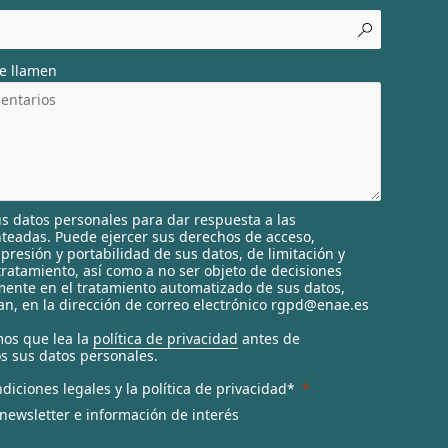
e llamen
s datos personales para dar respuesta a las
nteadas. Puede ejercer sus derechos de acceso,
supresión y portabilidad de sus datos, de limitación y
tratamiento, así como a no ser objeto de decisiones
ente en el tratamiento automatizado de sus datos,
n, en la dirección de correo electrónico rgpd@enae.es
os que lea la
política de privacidad
antes de
s sus datos personales.
diciones legales y la política de privacidad*
 newsletter e información de interés