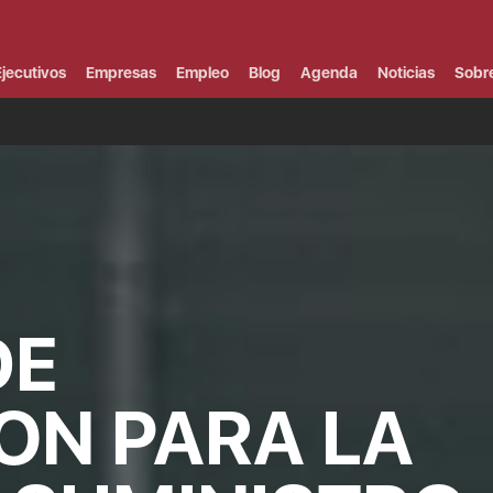
Campus Virtual
Al
¿
jecutivos
Empresas
Empleo
Blog
Agenda
Noticias
Sobr
B
F
P
E
O
P
F
B
F
I
P
e
C
DE
V
ON PARA LA