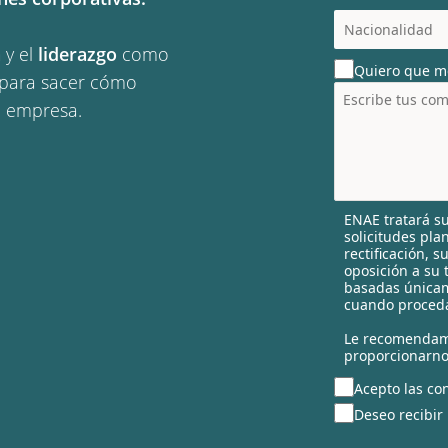
c
o
a
y el
liderazgo
como
u
Quiero que m
n
s para sacer cómo
t
a empresa.
r
y
s
e
l
ENAE tratará su
e
solicitudes pla
c
rectificación, 
t
oposición a su 
e
basadas únicam
cuando proceda
d
Le recomendam
proporcionarno
Acepto las con
Deseo recibir