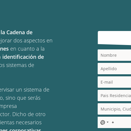
 la Cadena de
ejorar dos aspectos en
ones
en cuanto a la
a
identificación de
s sistemas de
ervisar un sistema de
o, sino que serás
empresa
ctor. Dicho de otro
ientas necesarios
N
o
ones corporativas.