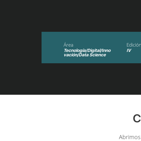
Área
Edició
Tecnología/Digital/Inno
IV
vación/Data Science
C
Abrimos 