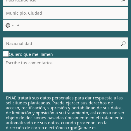
N
o
c
o
u
Quiero que me llamen
n
t
r
y
s
e
l
ENAE tratará sus datos personales para dar respuesta a las
e
solicitudes planteadas. Puede ejercer sus derechos de
c
acceso, rectificación, supresión y portabilidad de sus datos,
t
de limitación y oposición a su tratamiento, así como a no ser
objeto de decisiones basadas únicamente en el tratamiento
e
automatizado de sus datos, cuando procedan, en la
d
dirección de correo electrónico rgpd@enae.es