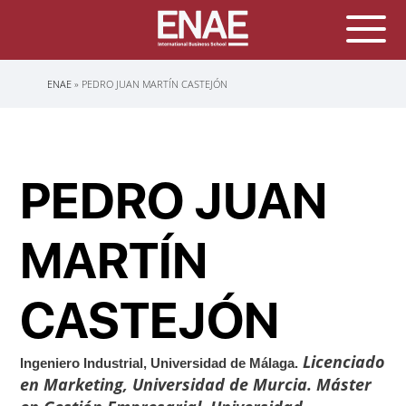
Sobrescribir
ENAE
PEDRO JUAN MARTÍN CASTEJÓN
enlaces
de
ayuda
a
la
navegación
PEDRO JUAN
MARTÍN
CASTEJÓN
Licenciado
Ingeniero Industrial, Universidad de Málaga.
en Marketing, Universidad de Murcia. Máster