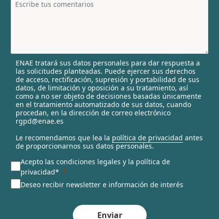
t
r
y
s
e
l
ENAE tratará sus datos personales para dar respuesta a
e
las solicitudes planteadas. Puede ejercer sus derechos
c
de acceso, rectificación, supresión y portabilidad de sus
t
datos, de limitación y oposición a su tratamiento, así
e
como a no ser objeto de decisiones basadas únicamente
en el tratamiento automatizado de sus datos, cuando
d
procedan, en la dirección de correo electrónico
rgpd@enae.es
Le recomendamos que lea la
política de privacidad
antes
de proporcionarnos sus datos personales.
Acepto las condiciones legales y la política de
privacidad*
Deseo recibir newsletter e información de interés
Enviar