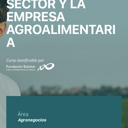
SECTOR Y LA
EMPRESA
AGROALIMENTARI
A
Área
Agronegocios