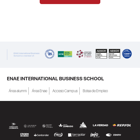
ENAE INTERNATIONAL BUSINESS SCHOOL
Área alumni
Área Enae
Acceso Campus
Bolsa de Empleo