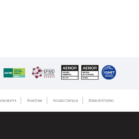
rea alumni
Área Enae
Acceso Campus
Bolsa de Empleo