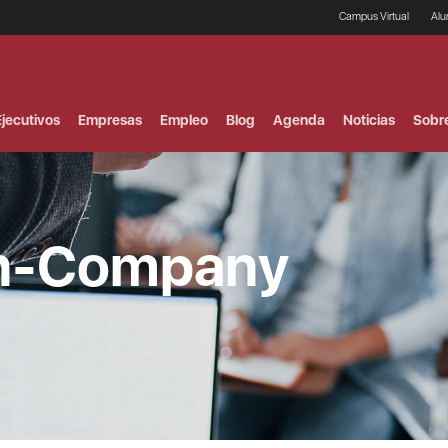
Campus Virtual
Al
¿
B
F
jecutivos
Empresas
Empleo
Blog
Agenda
Noticias
Sobr
P
E
P
F
B
F
In-Company
I
P
e
C
V