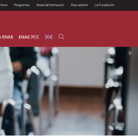
umnos
Programas
Áreas de formación
Área alumni
La Fundación
Por qué ENAE?
Todos los programas
Legal/Fiscal
Beneficios
olsa de empleo
Máster
Tecnología / Digital /
Asociarse
Semipresenciales y
Innovación / Data
oros
Preguntas Frecuentes
online
Science
e ENAE
ENAE 网页
rácticas en empresas
Programas Ejecutivos
Riesgos
NAE Alumni
Cursos de Postgrado y
Personas / RRHH /
Profesionales (Online)
HHDD
roceso de admisión
Agronegocios
inanciación, Becas y
onificación
Comercial / Marketing/
Ventas
inanciación estudios
magin LaCaixa
Dirección / Gestión /
Administración de
réstamo Imagina
empresas
studios Caja Rural
entral
Finanzas
entajas
Operaciones