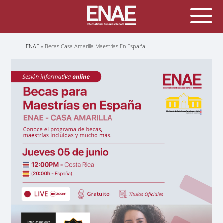
Sobrescribir
ENAE
Becas Casa Amarilla Maestrías En España
enlaces
de
ayuda
a
la
navegación