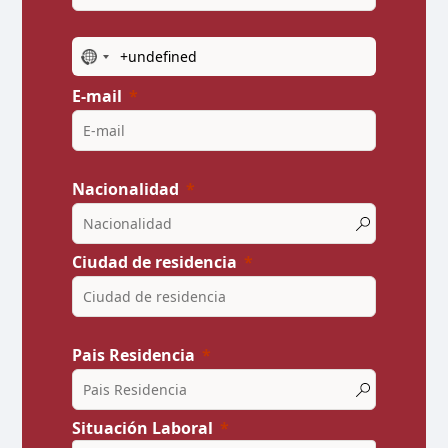
N
o
E-mail
c
o
u
n
t
Nacionalidad
r
y
s
Ciudad de residencia
e
l
e
c
t
Pais Residencia
e
d
Situación Laboral