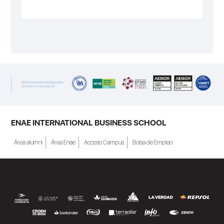
ENAE INTERNATIONAL BUSINESS SCHOOL
Área alumni
Área Enae
Acceso Campus
Bolsa de Empleo