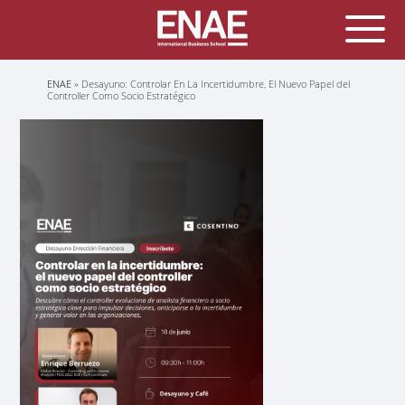
Sobrescribir
ENAE
Desayuno: Controlar En La Incertidumbre, El Nuevo Papel del
enlaces
Controller Como Socio Estratégico
de
ayuda
a
la
navegación