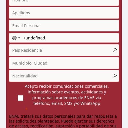
N
o
c
o
u
n
t
r
y
Acepto recibir comunicaciones comerciales,
información sobre eventos, actividades y
s
programas académicos de ENAE vía
e
teléfono, email, SMS y/o WhatsApp
l
e
ENAE tratará sus datos personales para dar respuesta a
c
las solicitudes planteadas. Puede ejercer sus derechos
t
de acceso, rectificación, supresión y portabilidad de sus