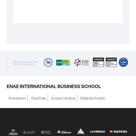
ENAE INTERNATIONAL BUSINESS SCHOOL
Área alumni
Área Enae
Acceso Campus
Bolsa de Empleo