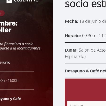
socio est
18 de Junio d
Fecha:
09:30h - 11:
Horario:
Salón de Acto
Lugar:
Espinardo)
Desayuno & Café ne