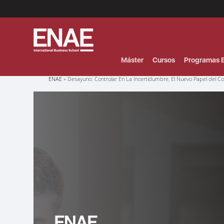
Menú
Superior
(Header)
Máster
Cursos
Programas E
Sobrescribir
ENAE
Desayuno: Controlar En La Incertidumbre, El Nuevo Papel del Co
enlaces
de
ayuda
a
la
navegación