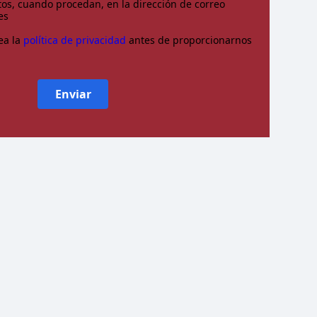
os, cuando procedan, en la dirección de correo
es
ea la
política de privacidad
antes de proporcionarnos
Enviar