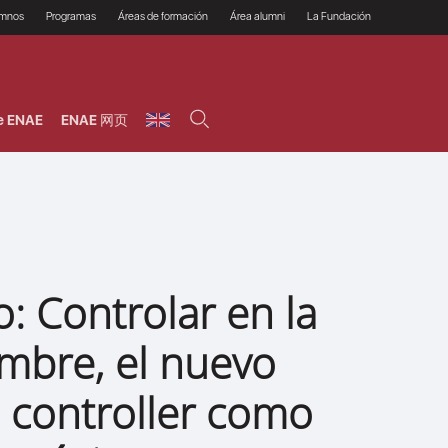
umnos
Programas
Áreas de formación
Área alumni
La Fundación
Por qué ENAE?
Todos los programas
Legal/Fiscal
Beneficios
olsa de empleo
Máster
Tecnología / Digital /
Asociarse
Semipresenciales y
Innovación / Data
oros
Preguntas Frecuentes
online
Science
e ENAE
ENAE 网页
rácticas en empresas
Programas Ejecutivos
Riesgos
NAE Alumni
Cursos de Postgrado y
Personas / RRHH /
Profesionales (Online)
HHDD
roceso de admisión
Agronegocios
inanciación, Becas y
onificación
Comercial / Marketing/
Ventas
inanciación estudios
magin LaCaixa
Dirección / Gestión /
Administración de
réstamo Imagina
empresas
studios Caja Rural
: Controlar en la
entral
Finanzas
entajas
Operaciones
umbre, el nuevo
l controller como