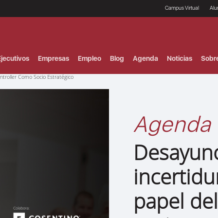
Campus Virtual
Al
¿
B
F
jecutivos
Empresas
Empleo
Blog
Agenda
Noticias
Sobr
P
E
ntroller Como Socio Estratégico
P
F
B
F
Agenda
I
P
e
Desayuno
C
V
incertid
papel de