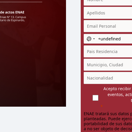
N
o
c
o
u
n
t
r
y
Acepto recibi
eventos, ac
s
e
l
e
ENAE tratará sus datos p
planteadas. Puede ejerce
c
portabilidad de sus dato
t
a no ser objeto de deci
e