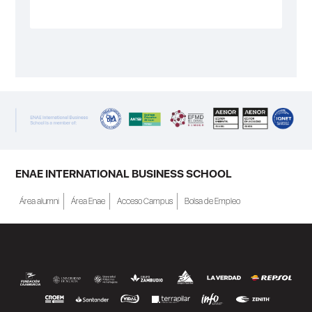
ENAE INTERNATIONAL BUSINESS SCHOOL
Área alumni
Área Enae
Acceso Campus
Bolsa de Empleo