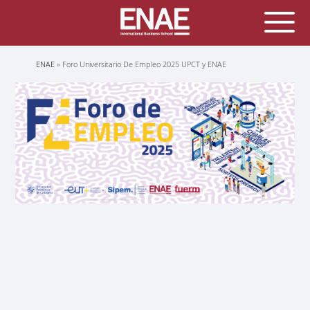
Sobrescribir
ENAE
Foro Universitario De Empleo 2025 UPCT y ENAE
enlaces
de
ayuda
a
la
navegación