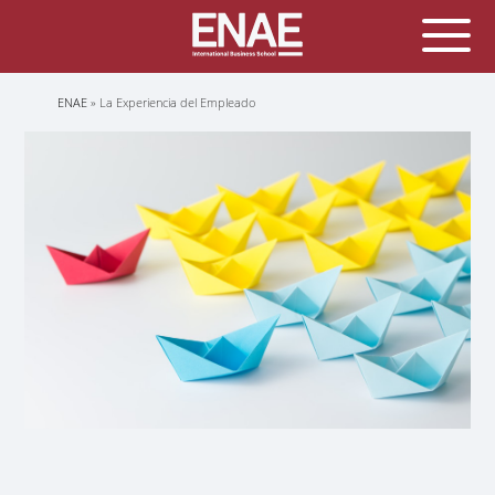
Sobrescribir
ENAE
La Experiencia del Empleado
enlaces
de
ayuda
a
la
navegación