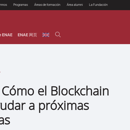
umnos
Programas
Áreas de formación
Área alumni
La Fundación
Por qué ENAE?
Todos los programas
Legal/Fiscal
Beneficios
olsa de empleo
Máster
Tecnología / Digital /
Asociarse
Semipresenciales y
Innovación / Data
oros
Preguntas Frecuentes
online
Science
e ENAE
ENAE 网页
rácticas en empresas
Programas Ejecutivos
Riesgos
NAE Alumni
Cursos de Postgrado y
Personas / RRHH /
Profesionales (Online)
HHDD
roceso de admisión
Agronegocios
inanciación, Becas y
onificación
Comercial / Marketing/
Ventas
inanciación estudios
magin LaCaixa
Dirección / Gestión /
Administración de
réstamo Imagina
empresas
studios Caja Rural
 Cómo el Blockchain
entral
Finanzas
entajas
Operaciones
udar a próximas
as