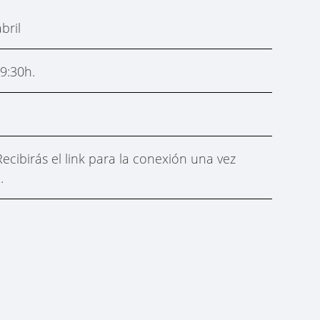
bril
9:30h.
Recibirás el link para la conexión una vez
n.