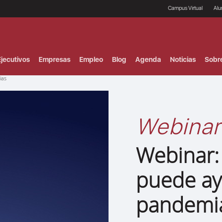
Campus Virtual
Al
¿
B
F
jecutivos
Empresas
Empleo
Blog
Agenda
Noticias
Sobr
P
E
ias
P
F
B
F
Webinar
I
P
e
Webinar:
C
V
puede ay
pandemi