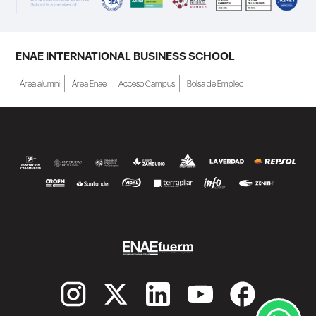
ENAE INTERNATIONAL BUSINESS SCHOOL
Área alumni
Área Enae
Acceso Campus
Bolsa de Empleo