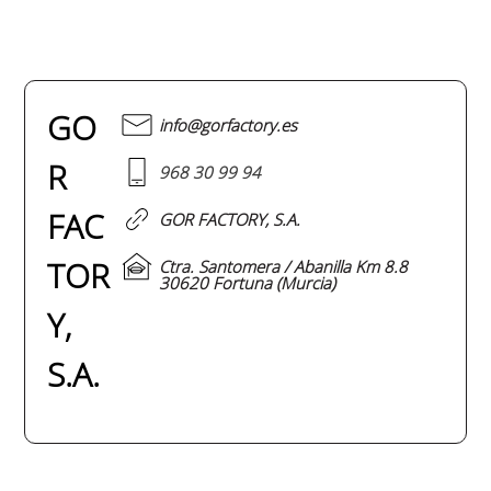
GO
info@gorfactory.es
R
968 30 99 94
FAC
GOR FACTORY, S.A.
TOR
Ctra. Santomera / Abanilla Km 8.8
30620 Fortuna (Murcia)
Y,
S.A.