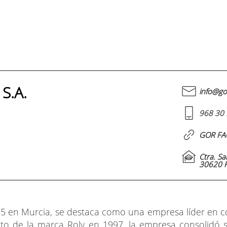
S.A.
info@go
968 30 
GOR FAC
Ctra. S
30620 F
5 en Murcia, se destaca como una empresa líder en come
nto de la marca Roly en 1997, la empresa consolidó 