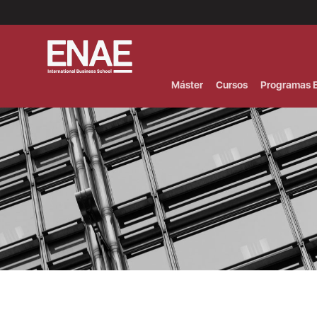
Menú
Superior
(Header)
Máster
Cursos
Programas E