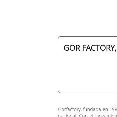
GOR FACTORY, 
Gorfactory, fundada en 198
nacional. Con el lanzamie