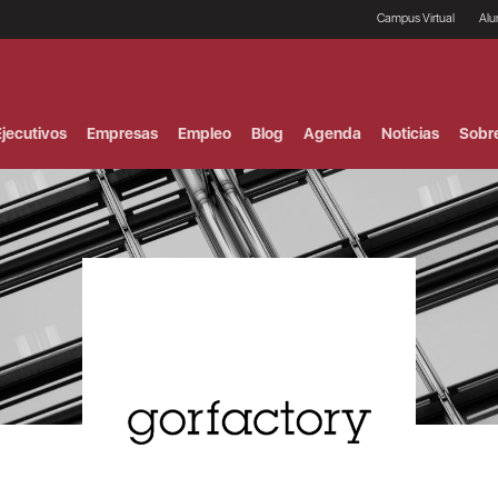
Campus Virtual
Al
¿
B
F
jecutivos
Empresas
Empleo
Blog
Agenda
Noticias
Sobr
P
E
P
F
B
F
I
P
e
C
V