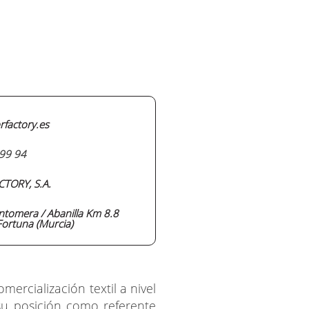
rfactory.es
99 94
TORY, S.A.
antomera / Abanilla Km 8.8
ortuna (Murcia)
rcialización textil a nivel
su posición como referente