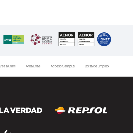
rea alumni
Área Enae
Acceso Campus
Bolsa de Empleo