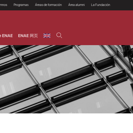
umnos
Programas
Áreas de formación
Área alumni
La Fundación
Por qué ENAE?
Todos los programas
Legal/Fiscal
Beneficios
olsa de empleo
Máster
Tecnología / Digital /
Asociarse
Semipresenciales y
Innovación / Data
oros
Preguntas Frecuentes
online
Science
e ENAE
ENAE 网页
rácticas en empresas
Programas Ejecutivos
Riesgos
NAE Alumni
Cursos de Postgrado y
Personas / RRHH /
Profesionales (Online)
HHDD
roceso de admisión
Agronegocios
inanciación, Becas y
onificación
Comercial / Marketing/
Ventas
inanciación estudios
magin LaCaixa
Dirección / Gestión /
Administración de
réstamo Imagina
empresas
studios Caja Rural
entral
Finanzas
entajas
Operaciones