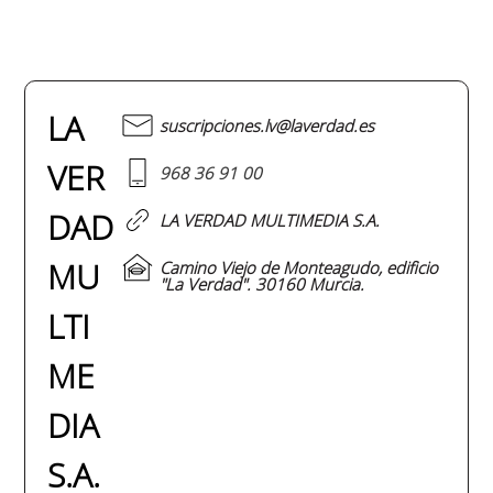
LA
suscripciones.lv@laverdad.es
VER
968 36 91 00
DAD
LA VERDAD MULTIMEDIA S.A.
MU
Camino Viejo de Monteagudo, edificio
"La Verdad". 30160 Murcia.
LTI
ME
DIA
S.A.