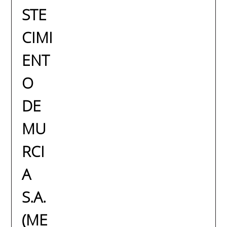
STE
CIMI
ENT
O
DE
MU
RCI
A
S.A.
(ME