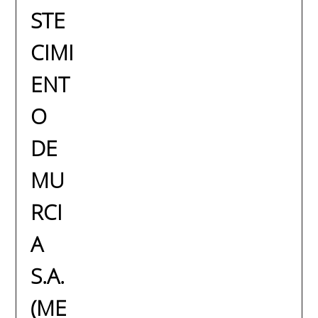
STE
CIMI
ENT
O
DE
MU
RCI
A
S.A.
(ME