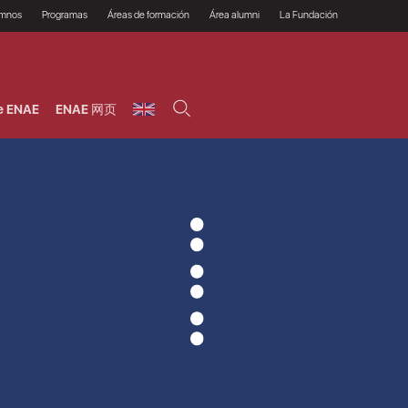
umnos
Programas
Áreas de formación
Área alumni
La Fundación
Por qué ENAE?
Todos los programas
Legal/Fiscal
Beneficios
olsa de empleo
Máster
Tecnología / Digital /
Asociarse
Semipresenciales y
Innovación / Data
oros
Preguntas Frecuentes
online
Science
e ENAE
ENAE 网页
rácticas en empresas
Programas Ejecutivos
Riesgos
NAE Alumni
Cursos de Postgrado y
Personas / RRHH /
Profesionales (Online)
HHDD
roceso de admisión
Agronegocios
inanciación, Becas y
onificación
Comercial / Marketing/
Ventas
inanciación estudios
magin LaCaixa
Dirección / Gestión /
Administración de
réstamo Imagina
empresas
studios Caja Rural
entral
Finanzas
entajas
Operaciones