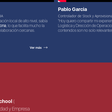
Pablo Garcia
BA
Controlador de Stock y Aprovision
ción local de alto nivel, sabía
"Hoy quiero compartir mi experie
zona
, lo que facilita mucho la
Logística y Dirección de Operacio
olaboración cercanas.
contenidos son no solo relevantes
Ver más
School
(
sidad y Empresa