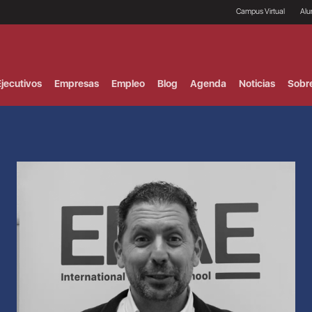
Campus Virtual
Al
¿
B
F
jecutivos
Empresas
Empleo
Blog
Agenda
Noticias
Sobr
P
E
P
F
B
F
I
P
e
C
V