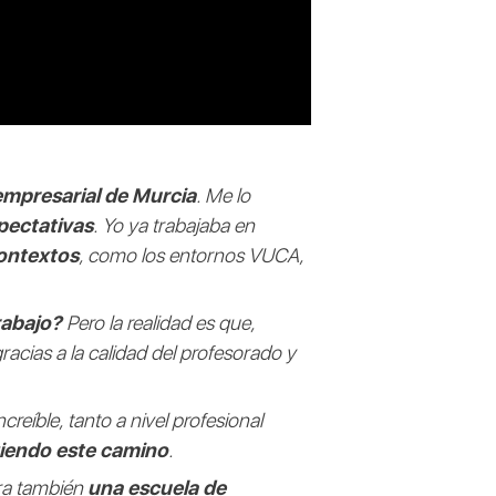
empresarial de Murcia
. Me lo
pectativas
. Yo ya trabajaba en
contextos
, como los entornos VUCA,
rabajo?
Pero la realidad es que,
racias a la calidad del profesorado y
reíble, tanto a nivel profesional
giendo este camino
.
ra también
una escuela de