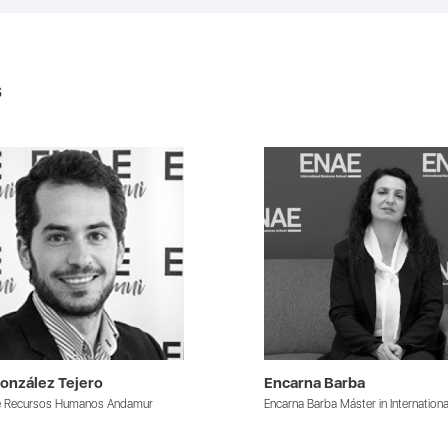
s
onzález Tejero
Encarna Barba
de Recursos Humanos Andamur
Encarna Barba Máster in Internationa