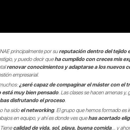
 ENAE principalmente por su
reputación dentro del tejido 
stigio, y puedo decir que
ha cumplido con creces mis ex
tal
renovar conocimientos y adaptarse a los nuevos 
stión empresarial.
e muchos:
¿seré capaz de compaginar el máster con el t
o está muy bien pensado
. Las clases se hacen amenas y, g
bas disfrutando el proceso
.
so ha sido
el networking
. El grupo que hemos formado es inc
ajos en equipo, y ahí es donde ves que
has acertado eli
 Tiene
calidad de vida, sol, playa, buena comida
… y aho