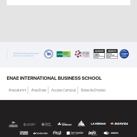
ENAE INTERNATIONAL BUSINESS SCHOOL
Área alumni
Área Enae
Acceso Campus
Bolsa de Empleo