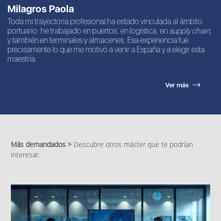
Milagros Paola
Toda mi trayectoria profesional ha estado vinculada al ámbito
portuario: he trabajado en puertos, en logística, en
supply chain
,
y también en terminales y almacenes. Esa experiencia fue
precisamente lo que me motivó a venir a España y a elegir esta
maestría.
Ver más
Más demandados >
Descubre otros máster que te podrían
interesar.