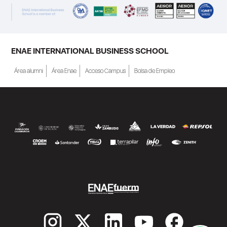
ENAE INTERNATIONAL BUSINESS SCHOOL
Área alumni
Área Enae
Acceso Campus
Bolsa de Empleo