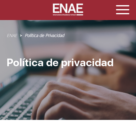
Sobrescribir
ENAE
Política de Privacidad
enlaces
de
ayuda
Política de privacidad
a
la
navegación